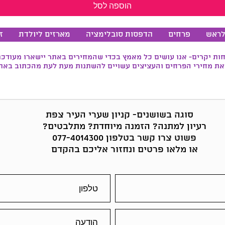
הוספה לסל
לראש
פרחים
הדפסות סובלימציה
מארזים ליולדת
ז
ות יקרים- אנו עושים כל מאמץ בכדי שהמחירים באתר יישארו מעודכנ
את מחירי הפרחים והעציצים עשויים להשתנות מעת לעת מהכתוב באתר
סוגה בשושנים-
קניון שערי העיר צפת
רעיון למתנה? הזמנה מיוחדת? מתלבטים?
פשוט צרו קשר בטלפון 077-4014300
או מלאו פרטים ונחזור אליכם בהקדם