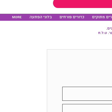
רים מתוקים
כדורים פורחים
בלוני הפתעה
More
ים.
. ט.ל.ח