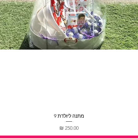
תצוגה מהירה
מתנה ליולדת 9
מחיר