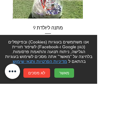
מתנה ליולדת 9
מחיר
אנו משתמשים בעוגיות (Cookies) ובפיקסלים
(כגון Google ו-Facebook) לשיפור חוויית
הגלישה, ניתוח תנועה והתאמת פרסומות.
הוספה לסל
בלחיצה על "מאשר" אתה מסכים לשימוש בעוגיות
בהתאם ל
מדיניות הפרטיות ותנאי שימוש
.
מאשר
לא מסכים
לקוחות יקרים- אנו עושים כל מאמץ בכדי
שהמחירים באתר יישארו מעודכנים.
יחד עם זאת מחירי הפרחים והעציצים עשויים
להשתנות מעת לעת מהכתוב באתר. ט.ל.ח
סוגה בשושנים-
קניון שערי העיר צפת
רעיון למתנה? הזמנה מיוחדת? מתלבטים?
פשוט צרו קשר בטלפון
077-4014300