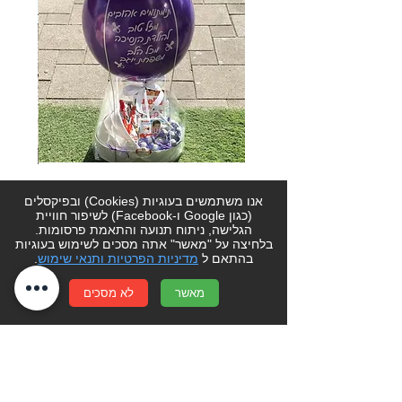
מתנה ליולדת 9
אנו משתמשים בעוגיות (Cookies) ובפיקסלים
(כגון Google ו-Facebook) לשיפור חוויית
מחיר
הגלישה, ניתוח תנועה והתאמת פרסומות.
בלחיצה על "מאשר" אתה מסכים לשימוש בעוגיות
בהתאם ל
מדיניות הפרטיות ותנאי שימוש
.
הוספה לסל
מאשר
לא מסכים
לקוחות יקרים- אנו עושים כל מאמץ בכדי
שהמחירים באתר יישארו מעודכנים.
יחד עם זאת מחירי הפרחים והעציצים עשויים
להשתנות מעת לעת מהכתוב באתר. ט.ל.ח