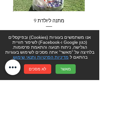
מתנה ליולדת 9
מחיר
אנו משתמשים בעוגיות (Cookies) ובפיקסלים
(כגון Google ו-Facebook) לשיפור חוויית
הוספה לסל
הגלישה, ניתוח תנועה והתאמת פרסומות.
בלחיצה על "מאשר" אתה מסכים לשימוש בעוגיות
בהתאם ל
מדיניות הפרטיות ותנאי שימוש
.
לקוחות יקרים- אנו עושים כל מאמץ בכדי
מאשר
לא מסכים
שהמחירים באתר יישארו מעודכנים.
יחד עם זאת מחירי הפרחים והעציצים עשויים
להשתנות מעת לעת מהכתוב באתר. ט.ל.ח
סוגה בשושנים-
קניון שערי העיר צפת
רעיון למתנה? הזמנה מיוחדת? מתלבטים?
פשוט צרו קשר בטלפון
077-4014300
או מלאו פרטים ונחזור אליכם בהקדם