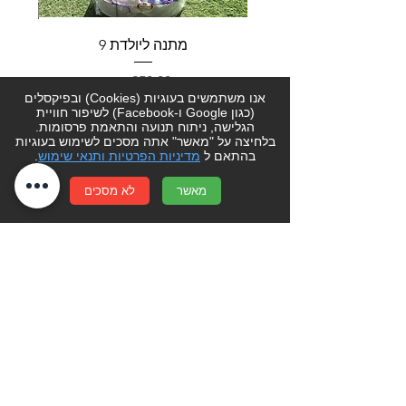
מתנה ליולדת 9
מחיר
אנו משתמשים בעוגיות (Cookies) ובפיקסלים
(כגון Google ו-Facebook) לשיפור חוויית
הוספה לסל
הגלישה, ניתוח תנועה והתאמת פרסומות.
בלחיצה על "מאשר" אתה מסכים לשימוש בעוגיות
בהתאם ל
מדיניות הפרטיות ותנאי שימוש
.
לקוחות יקרים- אנו עושים כל מאמץ בכדי
מאשר
לא מסכים
שהמחירים באתר יישארו מעודכנים.
יחד עם זאת מחירי הפרחים והעציצים עשויים
להשתנות מעת לעת מהכתוב באתר. ט.ל.ח
סוגה בשושנים-
קניון שערי העיר צפת
רעיון למתנה? הזמנה מיוחדת? מתלבטים?
פשוט צרו קשר בטלפון
077-4014300
או מלאו פרטים ונחזור אליכם בהקדם