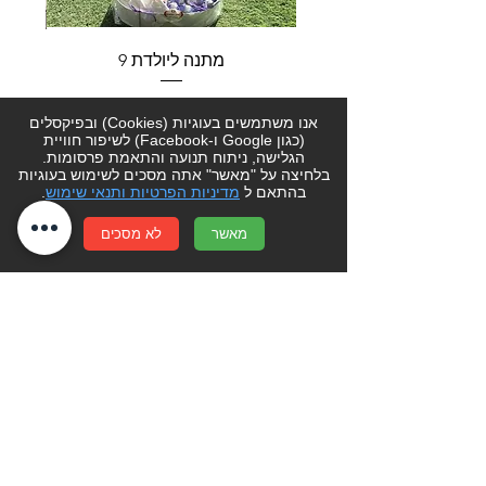
מתנה ליולדת 9
מחיר
אנו משתמשים בעוגיות (Cookies) ובפיקסלים
(כגון Google ו-Facebook) לשיפור חוויית
הוספה לסל
הגלישה, ניתוח תנועה והתאמת פרסומות.
בלחיצה על "מאשר" אתה מסכים לשימוש בעוגיות
בהתאם ל
מדיניות הפרטיות ותנאי שימוש
.
לקוחות יקרים- אנו עושים כל מאמץ בכדי
מאשר
לא מסכים
שהמחירים באתר יישארו מעודכנים.
יחד עם זאת מחירי הפרחים והעציצים עשויים
להשתנות מעת לעת מהכתוב באתר. ט.ל.ח
סוגה בשושנים-
קניון שערי העיר צפת
רעיון למתנה? הזמנה מיוחדת? מתלבטים?
פשוט צרו קשר בטלפון
077-4014300
או מלאו פרטים ונחזור אליכם בהקדם